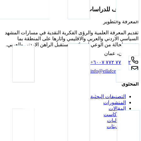
مركز ايلاف للدراسات
المعرفة والتطوير
تقديم المعرفة العلمية والرؤى الفكرية النقدية في مسارات المشهد
السياسي الاردني والعربي والاقليمي واثارها على المنطقة بما
يؤسس لحالة من الوعي لمصائر ومستقبل الراهن الاردني والعربي.
الاردن، عمان
+٩٦٢ ٧٧ ٧٧٢ ٦٠٠٧
info@eilafcenter.org
المحتوى
التصنيفات البحثية
المنشورات
المقالات
البودكاست
الفعاليات
التحديثات
عن المركز