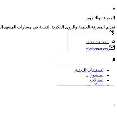
مركز ايلاف للدراسات
المعرفة والتطوير
تقديم المعرفة العلمية والرؤى الفكرية النقدية في مسارات المشهد ال
الاردن، عمان
+٩٦٢ ٧٧ ٧٧٢ ٦٠٠٧
info@eilafcenter.org
المحتوى
التصنيفات البحثية
المنشورات
المقالات
البودكاست
الفعاليات
التحديثات
عن المركز
عن المركز