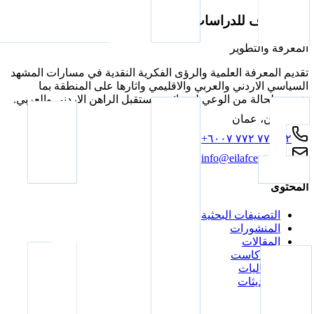
مركز ايلاف للدراسات
المعرفة والتطوير
تقديم المعرفة العلمية والرؤى الفكرية النقدية في مسارات المشهد
السياسي الاردني والعربي والاقليمي واثارها على المنطقة بما
يؤسس لحالة من الوعي لمصائر ومستقبل الراهن الاردني والعربي.
الاردن، عمان
+٩٦٢ ٧٧ ٧٧٢ ٦٠٠٧
info@eilafcenter.org
المحتوى
التصنيفات البحثية
المنشورات
المقالات
البودكاست
الفعاليات
التحديثات
عن المركز